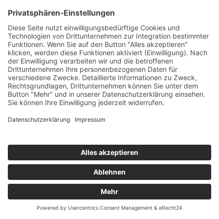
AC Busreisen Potsdam GmbH
Ketziner Straße 134
14476 Potsdam OT Fahrland
Geschäftsführung:
Andreas Nickol, Ricarda Nickol
Tel.: 033208-21656
Fax: 033208-22545
E-Mail:
info@busreisen-potsdam.de
www.busreisen-potsdam.de
Impressum
|
Datenschutz
© AC Busreisen Potsdam GmbH