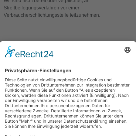
Wir sind nicht bereit oder verpflichtet, an
Streitbeilegungsverfahren vor einer
Verbraucherschlichtungsstelle teilzunehmen.
AC Busreisen Potsdam GmbH
Ketziner Straße 134
14476 Potsdam OT Fahrland
Geschäftsführung:
Andreas Nickol, Ricarda Nickol
Tel.: 033208-21656